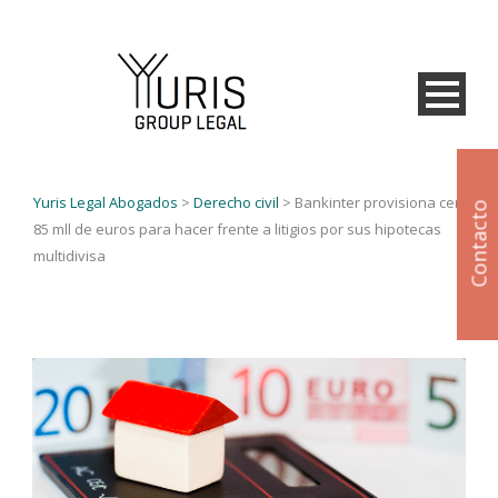
Yuris Legal Abogados
>
Derecho civil
>
Bankinter provisiona cerca de
Contacto
85 mll de euros para hacer frente a litigios por sus hipotecas
multidivisa