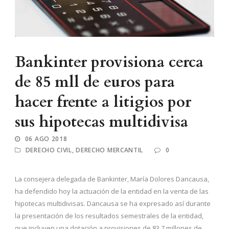
Bankinter provisiona cerca
de 85 mll de euros para
hacer frente a litigios por
sus hipotecas multidivisa
06 AGO 2018
DERECHO CIVIL
,
DERECHO MERCANTIL
0
La consejera delegada de Bankinter, María Dolores Dancausa,
ha defendido hoy la actuación de la entidad en la venta de las
hipotecas multidivisas. Dancausa se ha expresado así durante
la presentación de los resultados semestrales de la entidad,
que incluyen una dotación a provisiones de 83,7 millones de