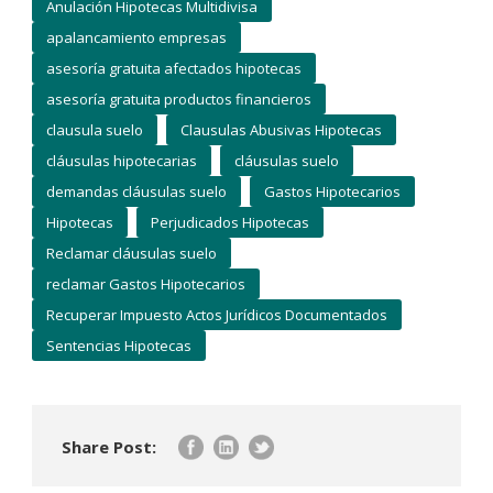
Anulación Hipotecas Multidivisa
apalancamiento empresas
asesoría gratuita afectados hipotecas
asesoría gratuita productos financieros
clausula suelo
Clausulas Abusivas Hipotecas
cláusulas hipotecarias
cláusulas suelo
demandas cláusulas suelo
Gastos Hipotecarios
Hipotecas
Perjudicados Hipotecas
Reclamar cláusulas suelo
reclamar Gastos Hipotecarios
Recuperar Impuesto Actos Jurídicos Documentados
Sentencias Hipotecas
Share Post: