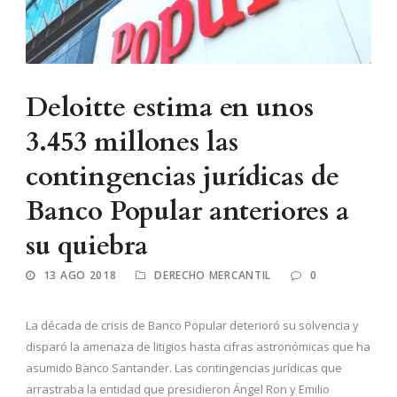
Deloitte estima en unos
3.453 millones las
contingencias jurídicas de
Banco Popular anteriores a
su quiebra
13 AGO 2018
DERECHO MERCANTIL
0
La década de crisis de Banco Popular deterioró su solvencia y
disparó la amenaza de litigios hasta cifras astronómicas que ha
asumido Banco Santander. Las contingencias jurídicas que
arrastraba la entidad que presidieron Ángel Ron y Emilio