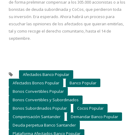
de forma preliminar compensar a los 305.000 accionistas o a los
bonistas de deuda subordinada y CoCos, que perdieron toda
su inversión. Era esperado. Ahora habrá un proceso para
escuchar las opiniones de los afectados que quieran emitirlas,
tal y como recoge el derecho comunitario, hasta el 14 de
septiembre.
Afectados Banco Popular
Afectados Bonos Popular
Banco Popular
Bonos Convertibles Popular
Bonos Convertibles y Subordinados
Bonos Subordinados Popular
Cocos Popular
Compensación Santander
Demandar Banco Popular
Deuda perpetua Banco Santander
Plataforma Afectados Banco Popular