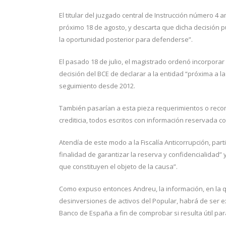
El titular del juzgado central de Instrucción número 4 
próximo 18 de agosto, y descarta que dicha decisión 
la oportunidad posterior para defenderse”.
El pasado 18 de julio, el magistrado ordenó incorpora
decisión del BCE de declarar a la entidad “próxima a l
seguimiento desde 2012.
También pasarían a esta pieza requerimientos o recom
crediticia, todos escritos con información reservada c
Atendía de este modo a la Fiscalía Anticorrupción, part
finalidad de garantizar la reserva y confidencialidad” 
que constituyen el objeto de la causa”.
Como expuso entonces Andreu, la información, en la 
desinversiones de activos del Popular, habrá de ser e
Banco de España a fin de comprobar si resulta útil par