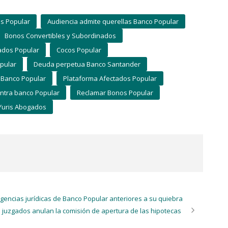
s Popular
Audiencia admite querellas Banco Popular
Bonos Convertibles y Subordinados
ados Popular
Cocos Popular
pular
Deuda perpetua Banco Santander
 Banco Popular
Plataforma Afectados Popular
ontra banco Popular
Reclamar Bonos Popular
Yuris Abogados
ngencias jurídicas de Banco Popular anteriores a su quiebra
 juzgados anulan la comisión de apertura de las hipotecas