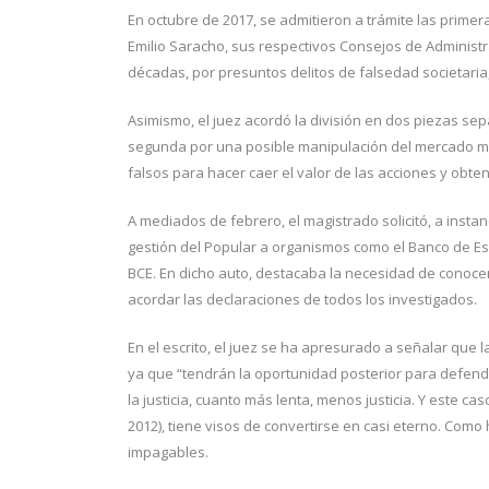
En octubre de 2017, se admitieron a trámite las prime
Emilio Saracho, sus respectivos Consejos de Administr
décadas, por presuntos delitos de falsedad societaria,
Asimismo, el juez acordó la división en dos piezas sepa
segunda por una posible manipulación del mercado me
falsos para hacer caer el valor de las acciones y obten
A mediados de febrero, el magistrado solicitó, a insta
gestión del Popular a organismos como el Banco de Es
BCE. En dicho auto, destacaba la necesidad de conocer
acordar las declaraciones de todos los investigados.
En el escrito, el juez se ha apresurado a señalar que 
ya que “tendrán la oportunidad posterior para defende
la justicia, cuanto más lenta, menos justicia. Y este 
2012), tiene visos de convertirse en casi eterno. Com
impagables.