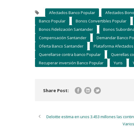
Afectados Banco Popular
Afectados Bono
Banco Popular
Bonos Convertibles Popular
Bonos Fidelización Santander
Bonos Subordin
Compensación Santander
Demandar Banco Po
Oferta Banco Santander
Plataforma Afectados
Querellarse contra banco Popular
Querellas c
Recuperar inversión Banco Popular
Yuris
Share Post:
Deloitte estima en unos 3.453 millones las conti
Varios