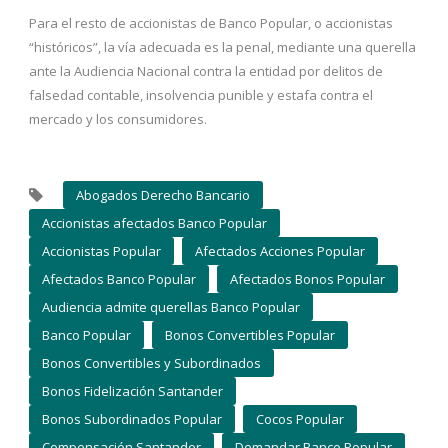
Para el resto de accionistas de Banco Popular, o accionistas
“históricos”, la vía adecuada es la penal, mediante una querella
ante la Audiencia Nacional contra la entidad por delitos de
falsedad contable, insolvencia punible y estafa contra el
mercado y los consumidores.
Abogados Derecho Bancario
Accionistas afectados Banco Popular
Accionistas Popular
Afectados Acciones Popular
Afectados Banco Popular
Afectados Bonos Popular
Audiencia admite querellas Banco Popular
Banco Popular
Bonos Convertibles Popular
Bonos Convertibles y Subordinados
Bonos Fidelización Santander
Bonos Subordinados Popular
Cocos Popular
Compensación Santander
Demandar Banco Popular