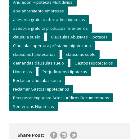
Anulación Hipotecas Multidivisa
apalancamiento empresas
asesoría gratuita afectados hipotecas
asesoría gratuita productos financieros
clausula suelo
Clausulas Abusivas Hipotecas
Cláusulas apertura préstamo hipotecario
cláusulas hipotecarias
cláusulas suelo
demandas cláusulas suelo
Gastos Hipotecarios
Hipotecas
Perjudicados Hipotecas
Reclamar cláusulas suelo
reclamar Gastos Hipotecarios
Recuperar Impuesto Actos Jurídicos Documentados
Sentencias Hipotecas
Share Post: