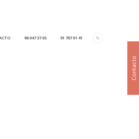
ACTO
96 047 37 05
91 787 01 41
Contacto