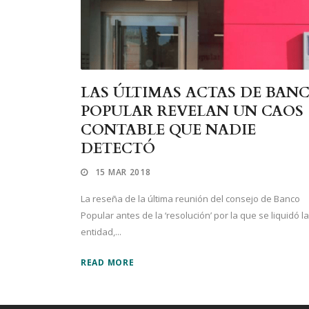
LAS ÚLTIMAS ACTAS DE BAN
POPULAR REVELAN UN CAOS
CONTABLE QUE NADIE
DETECTÓ
15 MAR 2018
La reseña de la última reunión del consejo de Banco
Popular antes de la ‘resolución’ por la que se liquidó la
entidad,...
READ MORE