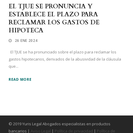
EL TJUE SE PRONUNCIA Y
ESTABLECE EL PLAZO PARA
RECLAMAR LOS GASTOS DE
HIPOTECA
26 ENE 2024
El TJUE se ha pronunciado sobre el plazo para reclamar los
gastos hipotecarios, derivados de la abusividad de la cláusula
que...
READ MORE
© 2019 Yuris Legal Abogados especialistas en productos
bancarios |
Aviso Legal
|
Política de privacidad
|
Política de