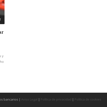
T
ar
s y
cho
os bancarios |
Aviso Legal
|
Política de privacidad
|
Política de cookies