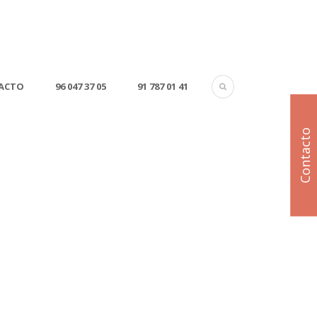
ACTO
96 047 37 05
91 787 01 41
Contacto