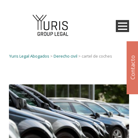
Yuris Legal Abogados
>
Derecho civil
>
cartel de coches
Contacto