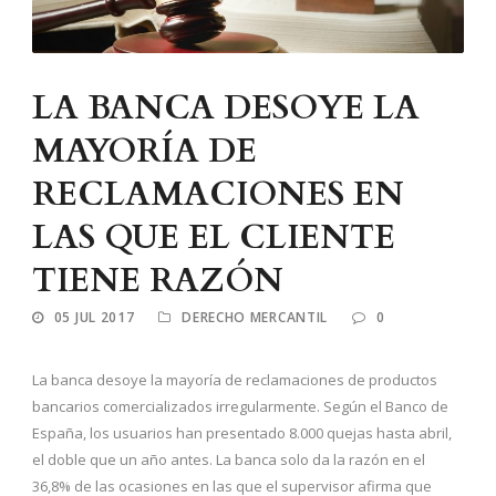
LA BANCA DESOYE LA
MAYORÍA DE
RECLAMACIONES EN
LAS QUE EL CLIENTE
TIENE RAZÓN
05 JUL 2017
DERECHO MERCANTIL
0
La banca desoye la mayoría de reclamaciones de productos
bancarios comercializados irregularmente. Según el Banco de
España, los usuarios han presentado 8.000 quejas hasta abril,
el doble que un año antes. La banca solo da la razón en el
36,8% de las ocasiones en las que el supervisor afirma que