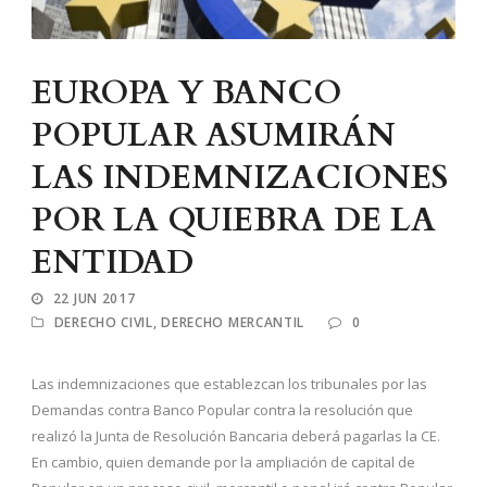
EUROPA Y BANCO
POPULAR ASUMIRÁN
LAS INDEMNIZACIONES
POR LA QUIEBRA DE LA
ENTIDAD
22 JUN 2017
DERECHO CIVIL
,
DERECHO MERCANTIL
0
Las indemnizaciones que establezcan los tribunales por las
Demandas contra Banco Popular contra la resolución que
realizó la Junta de Resolución Bancaria deberá pagarlas la CE.
En cambio, quien demande por la ampliación de capital de