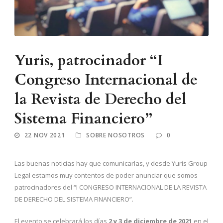
Yuris, patrocinador “I
Congreso Internacional de
la Revista de Derecho del
Sistema Financiero”
22 NOV 2021
SOBRE NOSOTROS
0
Las buenas noticias hay que comunicarlas, y desde Yuris Group
Legal estamos muy contentos de poder anunciar que somos
patrocinadores del “I CONGRESO INTERNACIONAL DE LA REVISTA
DE DERECHO DEL SISTEMA FINANCIERO”.
El evento se celebrará los días
2 y 3 de diciembre de 2021
en el