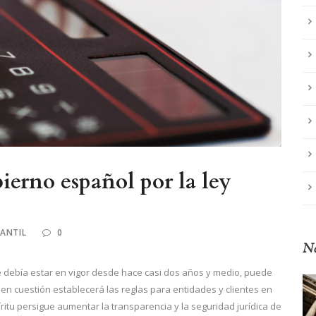
erno español por la ley
ANTIL
0
No
que debía estar en vigor desde hace casi dos años y medio, puede
en cuestión establecerá las reglas para entidades y clientes en
íritu persigue aumentar la transparencia y la seguridad jurídica de