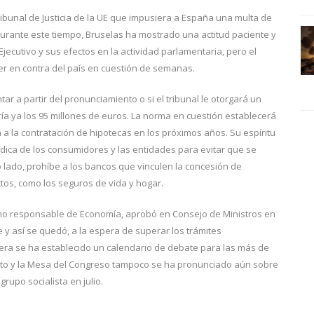
ribunal de Justicia de la UE que impusiera a España una multa de
Durante este tiempo, Bruselas ha mostrado una actitud paciente y
jecutivo y sus efectos en la actividad parlamentaria, pero el
ver en contra del país en cuestión de semanas.
r a partir del pronunciamiento o si el tribunal le otorgará un
ría ya los 95 millones de euros. La norma en cuestión establecerá
a a la contratación de hipotecas en los próximos años. Su espíritu
ídica de los consumidores y las entidades para evitar que se
o lado, prohíbe a los bancos que vinculen la concesión de
ctos, como los seguros de vida y hogar.
omo responsable de Economía, aprobó en Consejo de Ministros en
y así se quedó, a la espera de superar los trámites
iera se ha establecido un calendario de debate para las más de
o y la Mesa del Congreso tampoco se ha pronunciado aún sobre
rupo socialista en julio.