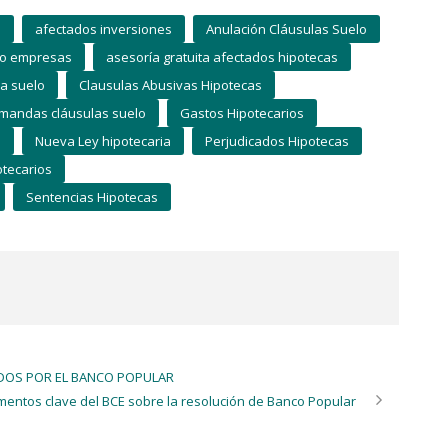
s
afectados inversiones
Anulación Cláusulas Suelo
to empresas
asesoría gratuita afectados hipotecas
la suelo
Clausulas Abusivas Hipotecas
mandas cláusulas suelo
Gastos Hipotecarios
a
Nueva Ley hipotecaria
Perjudicados Hipotecas
otecarios
Sentencias Hipotecas
TADOS POR EL BANCO POPULAR
mentos clave del BCE sobre la resolución de Banco Popular