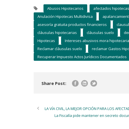
Abusos Hipotecarios
afectados hipoteca
Anulación Hipotecas Multidivisa
apalancamien
asesoría gratuita productos financieros
clausu
cláusulas hipotecarias
cláusulas suelo
de
Hipotecas
Intereses abusivos mora hipotecari
Reclamar cláusulas suelo
reclamar Gastos Hip
Recuperar Impuesto Actos Jurídicos Documentados
Share Post:
LA VÍA CIVIL, LA MEJOR OPCIÓN PARA LOS AFEC
La Fiscalía pide mantener en secreto docu