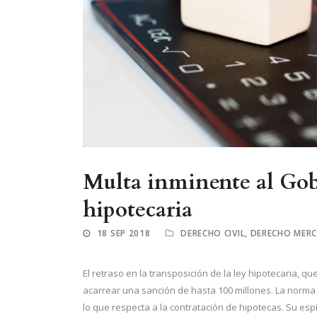
Multa inminente al Gobi
hipotecaria
18 SEP 2018
DERECHO CIVIL
,
DERECHO MERC
El retraso en la transposición de la ley hipotecaria, 
acarrear una sanción de hasta 100 millones. La norma 
lo que respecta a la contratación de hipotecas. Su esp