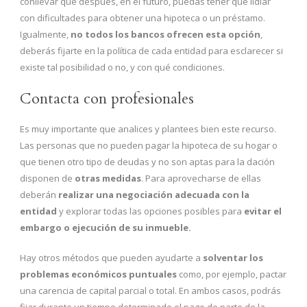
conllevar que después, en el futuro, puedas tener que lidiar
con dificultades para obtener una hipoteca o un préstamo.
Igualmente,
no todos los bancos ofrecen esta opción
,
deberás fijarte en la política de cada entidad para esclarecer si
existe tal posibilidad o no, y con qué condiciones.
Contacta con profesionales
Es muy importante que analices y plantees bien este recurso.
Las personas que
no pueden pagar la hipoteca de su hogar o
que tienen otro tipo de deudas y no son aptas para la dación
disponen de
otras medidas
. Para aprovecharse de ellas
deberán
realizar una negociación adecuada con la
entidad
y explorar todas las opciones posibles para
evitar el
embargo o ejecución de su inmueble.
Hay otros métodos que pueden ayudarte a
solventar los
problemas económicos puntuales
como, por ejemplo, pactar
una carencia de capital parcial o total. En ambos casos, podrás
fijar durante un tiempo determinado el pago de parte de la