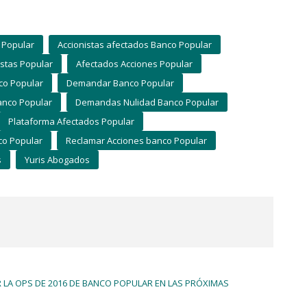
 Popular
Accionistas afectados Banco Popular
istas Popular
Afectados Acciones Popular
o Popular
Demandar Banco Popular
nco Popular
Demandas Nulidad Banco Popular
Plataforma Afectados Popular
co Popular
Reclamar Acciones banco Popular
s
Yuris Abogados
 LA OPS DE 2016 DE BANCO POPULAR EN LAS PRÓXIMAS