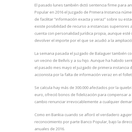
El pasado lunes también dictó sentencia firme para an
Popular en 2016 el Juzgado de Primera Instancia númer
de facilitar “información exacta y veraz” sobre su esta
existe posibilidad de recurso a instancias superiores
cuenta con personalidad jurídica propia, aunque esté
devolver el importe por el que se acudió a la ampliació
La semana pasada el juzgado de Balaguer también co
un vecino de Bellvís y a su hijo. Aunque ha habido sent
el pasado mes mayo el juzgado de primera instancia d
accionista por la falta de información veraz en el folle
Se calcula hay más de 300.000 afectados por la quieb
euro, ofreció bonos de fidelización para compensar a l
cambio renunciar irrevocablemente a cualquier dema
Como en Bankia cuando se afloró el verdadero agujero
reconocimiento por parte Banco Popular, bajo la direcc
anuales de 2016.