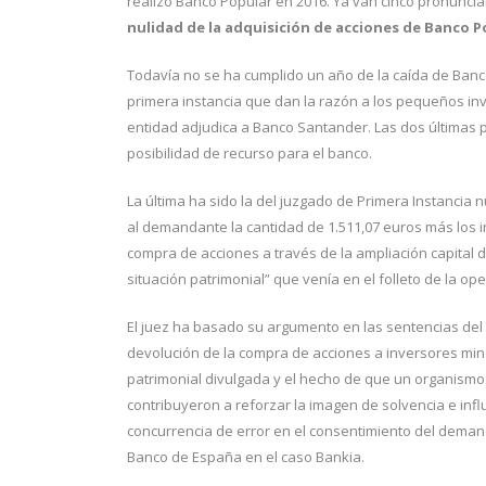
realizó Banco Popular en 2016. Ya van cinco pronunci
nulidad de la adquisición de acciones
de Banco P
Todavía no se ha cumplido un año de la caída de Banc
primera instancia que dan la razón a los pequeños inv
entidad adjudica a Banco Santander. Las dos últimas p
posibilidad de recurso para el banco.
La última ha sido la del juzgado de Primera Instancia
al demandante la cantidad de 1.511,07 euros más los in
compra de acciones a través de la ampliación capital d
situación patrimonial” que venía en el folleto de la ope
El juez ha basado su argumento en las sentencias del 
devolución de la compra de acciones a inversores minor
patrimonial divulgada y el hecho de que un organismo p
contribuyeron a reforzar la imagen de solvencia e in
concurrencia de error en el consentimiento del demand
Banco de España en el caso Bankia.