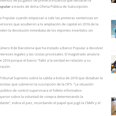
amientos de juzgados de primera instancia que declaran la
opular
a través de dicha Oferta Pública de Subscripción.
o Popular cuando empiezan a salir las primeras sentencias en
ersores que acudieron a la ampliación de capital en 2016 de la
iden la devolución inmediata de los importes invertidos sin
 número 8 de Barcelona que ha instado a Banco Popular a devolver
tereses legales y las costas procesales. El magistrado anula la
e 2016 porque el banco “faltó a la verdad en relación a su
ración.
Tribunal Supremo sobre la salida a bolsa de 2016 que dictaban la
istas que cubrieron la suscripción de la OPS. “La situación
úblico de control supervisara el folleto informativo
fluyeron sobre la voluntad de compra determinando la
ante”, indica el juez, recordando el papel que jugó la CNMV y el