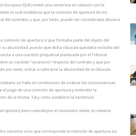
ión Europea (TJUE) emitió una sentencia en relación con la
nte la cual establecía que la comisión de apertura de los
pal del contrato» y que, por tanto, puede ser considerada abusiva
a comisión de apertura sí que formaba parte del objeto del
rse su abusividad, puesto que dicha cláusula quedaba excluída del
puesta a una cuestión prejudicial planteada por el Tribunal
ene un carácter “accesorio” respecto del contrato y que por
o por tanto, entrar a valorarse la abusividad de la cláusula.
restatario se halla en condiciones de evaluar las consecuencias
e el pago de una comisión de apertura y entender la
nto de la misma. Tal y como establece la Sentencia:
de apertura fuera conocida por el consumidor medio, la convierta
 los servicios a los que corresponde la comisión de apertura así