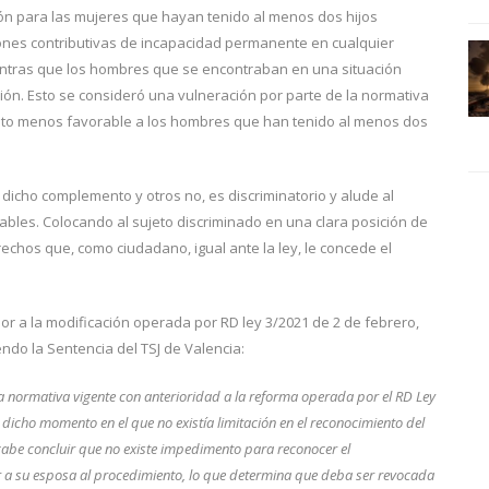
n para las mujeres que hayan tenido al menos dos hijos
ones contributivas de incapacidad permanente en cualquier
entras que los hombres que se encontraban en una situación
ón. Esto se consideró una vulneración por parte de la normativa
rato menos favorable a los hombres que han tenido al menos dos
dicho complemento y otros no, es discriminatorio y alude al
ables. Colocando al sujeto discriminado en una clara posición de
echos que, como ciudadano, igual ante la ley, le concede el
rior a la modificación operada por RD ley 3/2021 de 2 de febrero,
ndo la Sentencia del TSJ de Valencia:
a normativa vigente con anterioridad a la reforma operada por el RD Ley
a dicho momento en el que no existía limitación en el reconocimiento del
cabe concluir que no existe impedimento para reconocer el
r a su esposa al procedimiento, lo que determina que deba ser revocada