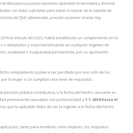
a de litisconsorcio pasivo necesario. Aplicando la normativa y doctrina
bados con datos suficientes para entrar a conocer de la cuestión de
 doctrina del TJUE referenciada, procede reconocer al actor hoy
 2016 el articulo 60 LGSS, había establecido un complemento en la
es o adoptados y sean beneficiarias en cualquier régimen de
ación, viudedad o incapacidad permanente, por su aportación
 dicho complemento pudiera ser percibido por uno sólo de los
por la mujer si se cumplían una serie de requisitos.
e pensión pública contributiva, y la fecha del hecho causante es
acidad permanente causadas con posterioridad a
1-1-2016 hasta el
e que la aplicable debe de ser la vigente a la fecha del hecho
 aplicación, tanto para hombres como mujeres, los requisitos