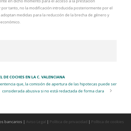
igente en dicho momento para el acceso a la prestación
por tanto, no la modificación introducida posteriormente por el
se adoptan medidas para la reducción de la brecha de género y
y económico.
L DE COCHES EN LA C. VALENCIANA
 sentencia que, la comisión de apertura de las hipotecas puede ser
considerada abusiva si no está redactada de forma clara
os bancarios |
Aviso Legal
|
Política de privacidad
|
Política de cookies