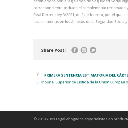
establecidos por la legislación de Seguridad Social v
correspondiente, incluido el complemento reclamado y 
Real Decreto-ley 3/2021, de 2 de febrero, por el que 
otras materias en los ámbitos de la Seguridad Social 
Share Post:
PRIMERA SENTENCIA ESTIMATORIA DEL CÁRTE
El Tribunal Superior de Justicia de la Unión Europea
© 2019 Yuris Legal Abogados especialistas en product