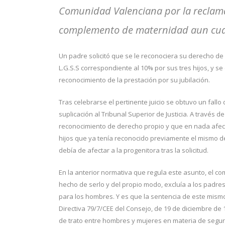
Comunidad Valenciana por la reclama
complemento de maternidad aun cuan
Un padre solicitó que se le reconociera su derecho de 
L.G.S.S correspondiente al 10% por sus tres hijos, y 
reconocimiento de la prestación por su jubilación.
Tras celebrarse el pertinente juicio se obtuvo un fall
suplicación al Tribunal Superior de Justicia. A través
reconocimiento de derecho propio y que en nada afec
hijos que ya tenía reconocido previamente el mismo d
debía de afectar a la progenitora tras la solicitud.
En la anterior normativa que regula este asunto, el 
hecho de serlo y del propio modo, excluía a los padres
para los hombres. Y es que la sentencia de este mismo
Directiva 79/7/CEE del Consejo, de 19 de diciembre de 1
de trato entre hombres y mujeres en materia de segur