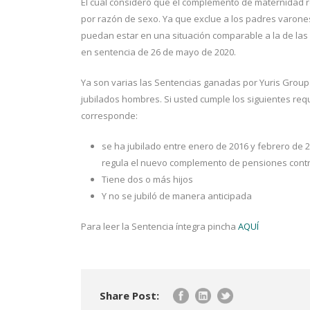
El cual consideró que el complemento de maternidad re
por razón de sexo. Ya que exclue a los padres varones 
puedan estar en una situación comparable a la de las 
en sentencia de 26 de mayo de 2020.
Ya son varias las Sentencias ganadas por Yuris Group
jubilados hombres. Si usted cumple los siguientes req
corresponde:
se ha jubilado entre enero de 2016 y febrero de 
regula el nuevo complemento de pensiones contri
Tiene dos o más hijos
Y no se jubiló de manera anticipada
Para leer la Sentencia íntegra pincha
AQUÍ
Share Post: