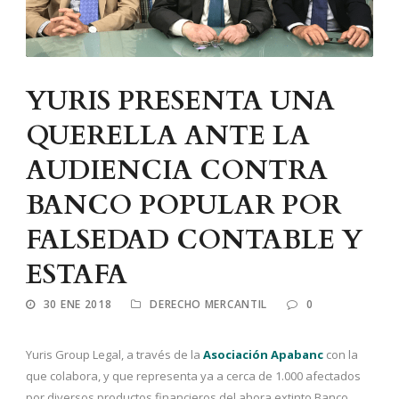
YURIS PRESENTA UNA
QUERELLA ANTE LA
AUDIENCIA CONTRA
BANCO POPULAR POR
FALSEDAD CONTABLE Y
ESTAFA
30 ENE 2018
DERECHO MERCANTIL
0
Yuris Group Legal, a través de la
Asociación Apabanc
con la
que colabora, y que representa ya a cerca de 1.000 afectados
por diversos productos financieros del ahora extinto Banco