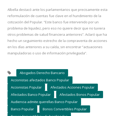
Albella destacó ante los parlamentarios que precisamente esta
reformulación de cuentas fue clave en el hundimiento de la
cotización del Popular. “Este banco fue intervenido por un
problema de liquidez, pero eso no quiere decir que no tuviera
otros problemas de salud financiera anteriores”. Aclaró que ha
hecho un seguimiento estrecho de la compraventa de acciones
en los días anteriores a su caída, sin encontrar “actuaciones
manipuladoras o uso de información privilegiada”.
Abogados Derecho Bancario
Accionistas afectados Banco Popular
Accionistas Popular
Afectados Acciones Popular
Afectados Banco Popular
Afectados Bonos Popular
Audiencia admite querellas Banco Popular
Banco Popular
Bonos Convertibles Popular