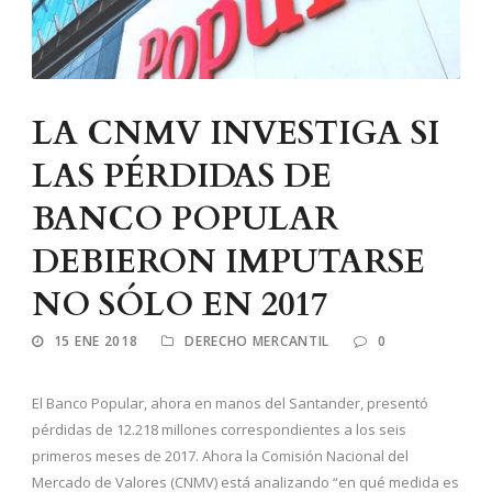
LA CNMV INVESTIGA SI
LAS PÉRDIDAS DE
BANCO POPULAR
DEBIERON IMPUTARSE
NO SÓLO EN 2017
15 ENE 2018
DERECHO MERCANTIL
0
El Banco Popular, ahora en manos del Santander, presentó
pérdidas de 12.218 millones correspondientes a los seis
primeros meses de 2017. Ahora la Comisión Nacional del
Mercado de Valores (CNMV) está analizando “en qué medida es