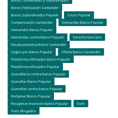
Bonos Convertibles y Subordinados
Bonos Fidelización Santander
Bonos Subordinados Popular
Cocos Popular
Compensación Santander
Demandar Banco Popular
Demandas Banco Popular
Demandas contra Banco Popular
Derecho bancario
Deuda perpetua Banco Santander
Litigios por Banco Popular
Oferta Banco Santander
Plataforma Afectados Banco Popular
Plataforma Afectados Popular
Querellarse contra banco Popular
Querellas Banco Popular
Querellas contra banco Popular
Reclamar Bonos Popular
Recuperar inversión Banco Popular
Yuris
Yuris Abogados