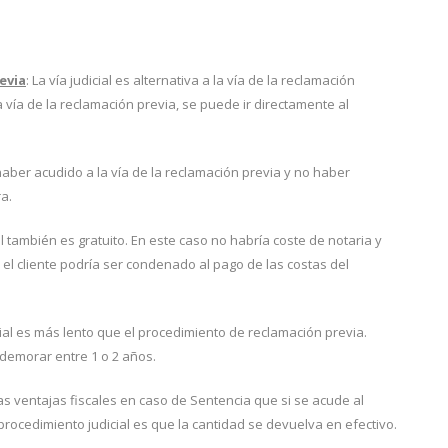
evia
: La vía judicial es alternativa a la vía de la reclamación
la vía de la reclamación previa, se puede ir directamente al
haber acudido a la vía de la reclamación previa y no haber
a.
al también es gratuito. En este caso no habría coste de notaria y
el cliente podría ser condenado al pago de las costas del
cial es más lento que el procedimiento de reclamación previa.
demorar entre 1 o 2 años.
as ventajas fiscales en caso de Sentencia que si se acude al
rocedimiento judicial es que la cantidad se devuelva en efectivo.