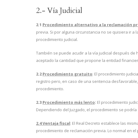
2.- Vía Judicial
2.1
Procedimiento alternativo a la reclamación pr
previa. Si por alguna circunstancia no se quisiera ir a 
procedimiento judicial.
También se puede acudir a la vía judicial después de 
aceptado la cantidad que propone la entidad financier
2.2
Procedimiento gratuito
: El procedimiento judici
registro pero, en caso de una sentencia desfavorable, 
procedimiento.
2.3
Procedimiento más lento
:
El procedimiento judi
Dependiendo del Juzgado, el procedimiento se podría 
2.4 Ventaja fiscal
: El Real Decreto establece las mism
procedimiento de reclamación previa. Lo normal en el p