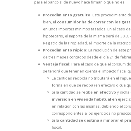
para el banco si de nuevo hace firmar lo que no es.
Procedimiento gratuito:
Este procedimiento d
bien,
el consumidor ha de correr con los gast
en unos importes mínimos tasados. En el caso de 
hipotecario, el importe de la misma será de 30,05 
Registro de la Propiedad, el importe de la inscripc
Procedimiento rápido:
La resolución de este p
de tres meses contados desde el día 21 de febrer
Ventaja fiscal
:
Para el caso de que el consumidor
se tendrá que tener en cuenta el impacto fiscal q
La cantidad recibida no tributará en el Impu
forma en que se reciba (en efectivo o cualq
Si la cantidad se recibe
en efectivo
y dicha
inversión en vivienda habitual en ejerci
en relación con las mismas, debiendo el co
correspondientes a los ejercicios no prescito
Si la
cantidad se destina a minorar el pri
fiscal.