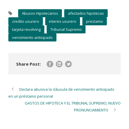
Abusos Hipotecarios
afectados hipotecas
credito usurero
interes usurero
prestamo
tarjeta revolving
Tribunal Supremo
vencimiento anticipado
Share Post:
Declara abusiva la cláusula de vencimiento anticipado
en un préstamo personal
GASTOS DE HIPOTECA Y EL TRIBUNAL SUPREMO, NUEVO
PRONUNCIAMIENTO